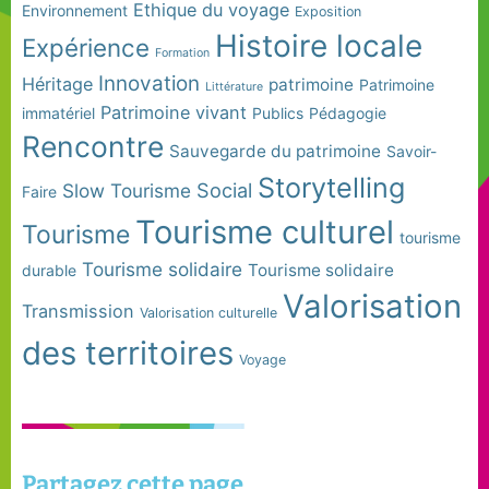
Ethique du voyage
Environnement
Exposition
Histoire locale
Expérience
Formation
Innovation
Héritage
patrimoine
Patrimoine
Littérature
Patrimoine vivant
immatériel
Publics
Pédagogie
Rencontre
Sauvegarde du patrimoine
Savoir-
Storytelling
Social
Slow Tourisme
Faire
Tourisme culturel
Tourisme
tourisme
Tourisme solidaire
Tourisme solidaire
durable
Valorisation
Transmission
Valorisation culturelle
des territoires
Voyage
Partagez cette page