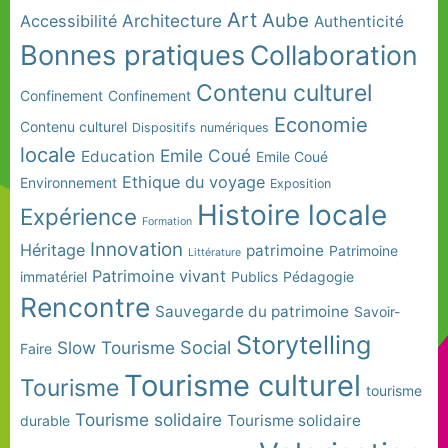
Art
Aube
Architecture
Accessibilité
Authenticité
Bonnes pratiques
Collaboration
Contenu culturel
Confinement
Confinement
Economie
Contenu culturel
Dispositifs numériques
locale
Emile Coué
Education
Emile Coué
Ethique du voyage
Environnement
Exposition
Histoire locale
Expérience
Formation
Innovation
Héritage
patrimoine
Patrimoine
Littérature
Patrimoine vivant
immatériel
Publics
Pédagogie
Rencontre
Sauvegarde du patrimoine
Savoir-
Storytelling
Social
Slow Tourisme
Faire
Tourisme culturel
Tourisme
tourisme
Tourisme solidaire
Tourisme solidaire
durable