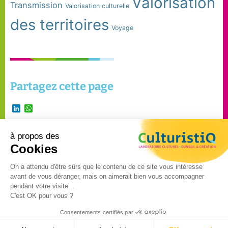
Valorisation
Transmission
Valorisation culturelle
des territoires
Voyage
Partagez cette page
LinkedIn
WhatsApp
à propos des
Suivre Culturistiq
Cookies
sur
On a attendu d'être sûrs que le contenu de ce site vous intéresse
avant de vous déranger, mais on aimerait bien vous accompagner
©2024 – CulturistiQ – Tous
pendant votre visite...
C'est OK pour vous ?
droits réservés –
Mentions
légales
–
Politique de
Consentements certifiés par
confidentialité