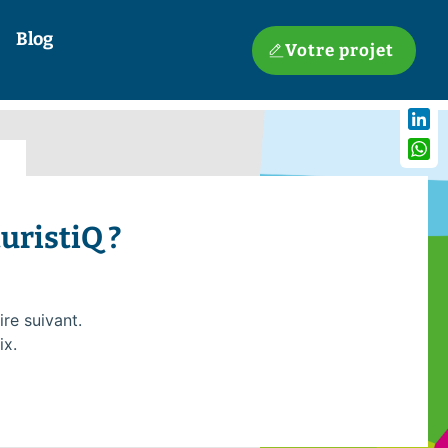
Blog
Votre projet
Linke
What
uristiQ ?
re suivant.
ix.