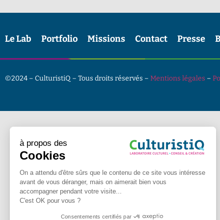
Le Lab
Portfolio
Missions
Contact
Presse
B
©2024 – CulturistiQ – Tous droits réservés –
Mentions légales
–
Po
à propos des
Cookies
On a attendu d'être sûrs que le contenu de ce site vous intéresse
avant de vous déranger, mais on aimerait bien vous
accompagner pendant votre visite...
C'est OK pour vous ?
Consentements certifiés par