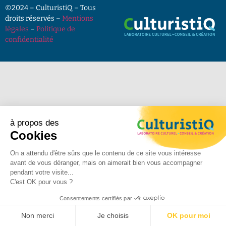
©2024 – CulturistiQ – Tous
droits réservés –
Mentions
légales
–
Politique de
confidentialité
à propos des
Cookies
On a attendu d'être sûrs que le contenu de ce site vous intéresse
avant de vous déranger, mais on aimerait bien vous accompagner
pendant votre visite...
C'est OK pour vous ?
Consentements certifiés par
Non merci
Je choisis
OK pour moi