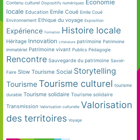
Economie
Contenu culturel
Dispositifs numériques
locale
Emile Coué
Education
Emile Coué
Ethique du voyage
Environnement
Exposition
Histoire locale
Expérience
Formation
Innovation
Héritage
patrimoine
Patrimoine
Littérature
Patrimoine vivant
immatériel
Publics
Pédagogie
Rencontre
Sauvegarde du patrimoine
Savoir-
Storytelling
Social
Slow Tourisme
Faire
Tourisme culturel
Tourisme
tourisme
Tourisme solidaire
Tourisme solidaire
durable
Valorisation
Transmission
Valorisation culturelle
des territoires
Voyage