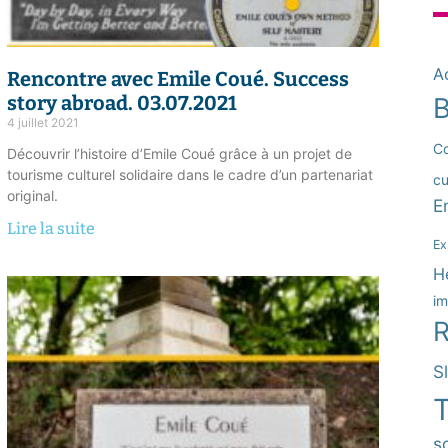
Ac
Rencontre avec Emile Coué.
Success
story abroad
. 03.07.2021
B
4 juillet 2021
Co
Découvrir l’histoire d’Emile Coué grâce à un projet de
tourisme culturel solidaire dans le cadre d’un partenariat
cu
original.
E
Lire la suite
Ex
H
im
R
S
T
so