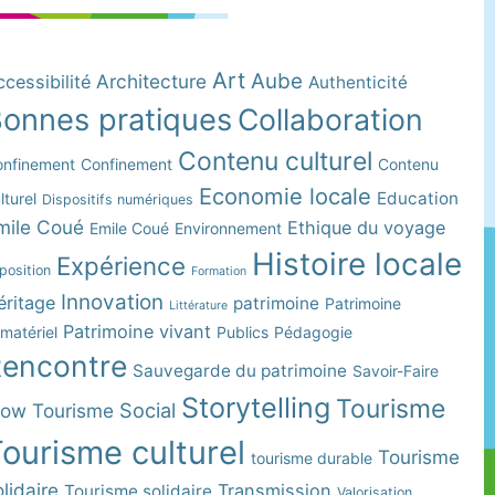
Art
Aube
Architecture
cessibilité
Authenticité
onnes pratiques
Collaboration
Contenu culturel
nfinement
Confinement
Contenu
Economie locale
Education
lturel
Dispositifs numériques
mile Coué
Ethique du voyage
Emile Coué
Environnement
Histoire locale
Expérience
position
Formation
Innovation
éritage
patrimoine
Patrimoine
Littérature
Patrimoine vivant
matériel
Publics
Pédagogie
encontre
Sauvegarde du patrimoine
Savoir-Faire
Storytelling
Tourisme
Social
low Tourisme
ourisme culturel
Tourisme
tourisme durable
lidaire
Transmission
Tourisme solidaire
Valorisation