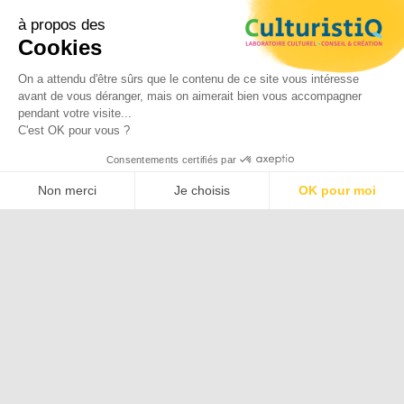
Emile Coué
à propos des
Cookies
Livre & édition
Tourisme
On a attendu d'être sûrs que le contenu de ce site vous intéresse
Valorisation et sauvegarde des
avant de vous déranger, mais on aimerait bien vous accompagner
pendant votre visite...
patrimoines
C'est OK pour vous ?
Développement culturel
Consentements certifiés par
Non merci
Je choisis
OK pour moi
Plateforme de Gestion du Consentement : Personnalisez vos O
Axeptio consent
Art
Aube
Architecture
Accessibilité
Authenticité
Notre plateforme vous permet d'adapter et de gérer vos paramètr
Bonnes pratiques
Collaboration
Confinement
Confinement
Contenu culturel
Contenu culturel
Dispositifs
Economie locale
Emile
Education
numériques