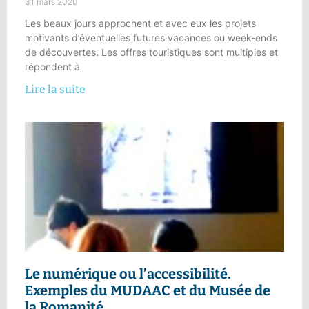
31 mars 2020
Les beaux jours approchent et avec eux les projets
motivants d’éventuelles futures vacances ou week-ends
de découvertes. Les offres touristiques sont multiples et
répondent à
Lire la suite
Le
numérique ou l’accessibilité
.
Exemples du MUDAAC et du Musée de
la Romanité