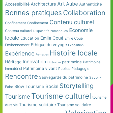
Art
Aube
Architecture
Accessibilité
Authenticité
Bonnes pratiques
Collaboration
Contenu culturel
Confinement
Confinement
Economie
Contenu culturel
Dispositifs numériques
locale
Emile Coué
Education
Emile Coué
Ethique du voyage
Environnement
Exposition
Histoire locale
Expérience
Formation
Innovation
Héritage
patrimoine
Patrimoine
Littérature
Patrimoine vivant
immatériel
Publics
Pédagogie
Rencontre
Sauvegarde du patrimoine
Savoir-
Storytelling
Social
Slow Tourisme
Faire
Tourisme culturel
Tourisme
tourisme
Tourisme solidaire
Tourisme solidaire
durable