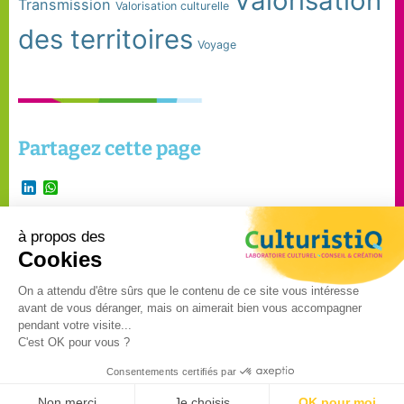
Valorisation
Transmission
Valorisation culturelle
des territoires
Voyage
Partagez cette page
LinkedIn
WhatsApp
à propos des
Suivre Culturistiq
Cookies
sur
On a attendu d'être sûrs que le contenu de ce site vous intéresse
avant de vous déranger, mais on aimerait bien vous accompagner
©2024 – CulturistiQ – Tous
pendant votre visite...
C'est OK pour vous ?
droits réservés –
Mentions
légales
–
Politique de
Consentements certifiés par
confidentialité
Non merci
Je choisis
OK pour moi