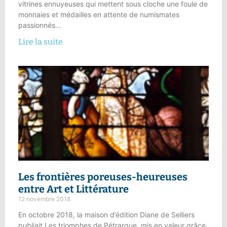
vitrines ennuyeuses qui mettent sous cloche une foule de
monnaies et médailles en attente de numismates
passionnés…
Lire la suite
Les frontières poreuses-heureuses
entre
Art et Littérature
12 novembre 2018
En octobre 2018, la maison d’édition Diane de Selliers
publiait Les triomphes de Pétrarque, mis en valeur grâce