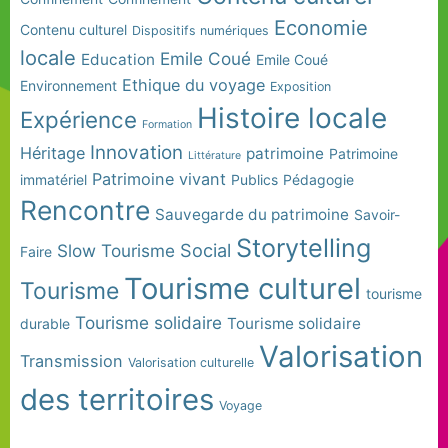
Economie
Contenu culturel
Dispositifs numériques
locale
Emile Coué
Education
Emile Coué
Ethique du voyage
Environnement
Exposition
Histoire locale
Expérience
Formation
Innovation
Héritage
patrimoine
Patrimoine
Littérature
Patrimoine vivant
immatériel
Publics
Pédagogie
Rencontre
Sauvegarde du patrimoine
Savoir-
Storytelling
Social
Slow Tourisme
Faire
Tourisme culturel
Tourisme
tourisme
Tourisme solidaire
Tourisme solidaire
durable
Valorisation
Transmission
Valorisation culturelle
des territoires
Voyage