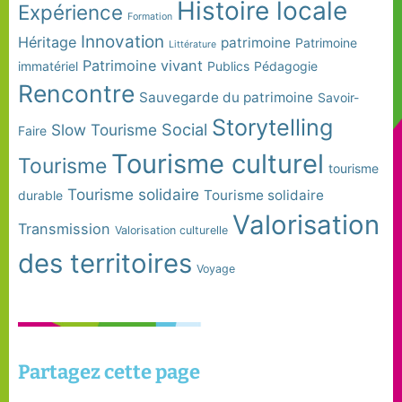
Histoire locale
Expérience
Formation
Innovation
Héritage
patrimoine
Patrimoine
Littérature
Patrimoine vivant
immatériel
Publics
Pédagogie
Rencontre
Sauvegarde du patrimoine
Savoir-
Storytelling
Social
Slow Tourisme
Faire
Tourisme culturel
Tourisme
tourisme
Tourisme solidaire
Tourisme solidaire
durable
Valorisation
Transmission
Valorisation culturelle
des territoires
Voyage
Partagez cette page