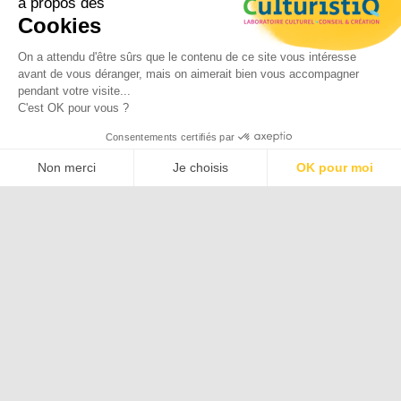
à propos des
Livre & édition
Cookies
Tourisme
On a attendu d'être sûrs que le contenu de ce site vous intéresse
Valorisation et sauvegarde des
avant de vous déranger, mais on aimerait bien vous accompagner
patrimoines
pendant votre visite...
C'est OK pour vous ?
Développement culturel
Consentements certifiés par
Non merci
Je choisis
OK pour moi
Plateforme de Gestion du Consentement : Personnalisez vos O
Axeptio consent
Art
Aube
Architecture
Accessibilité
Authenticité
Notre plateforme vous permet d'adapter et de gérer vos paramètr
Bonnes pratiques
Collaboration
Confinement
Confinement
Contenu culturel
Contenu culturel
Dispositifs
Economie locale
Emile
Education
numériques
Coué
Ethique du voyage
Emile Coué
Environnement