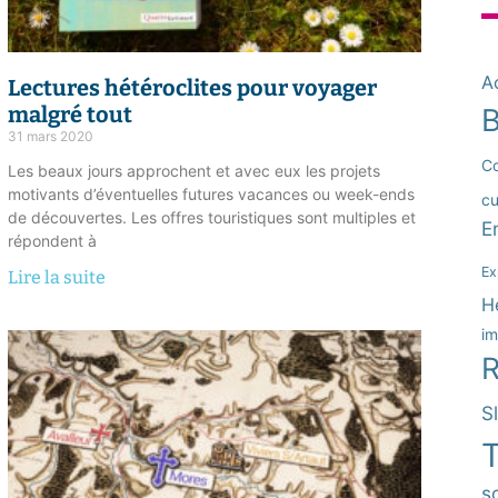
Ac
Lectures hétéroclites
pour voyager
malgré tout
B
31 mars 2020
Co
Les beaux jours approchent et avec eux les projets
motivants d’éventuelles futures vacances ou week-ends
cu
de découvertes. Les offres touristiques sont multiples et
E
répondent à
Ex
Lire la suite
H
im
R
S
T
so