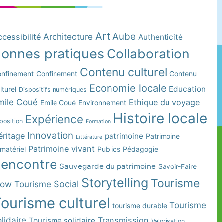
Art
Aube
Architecture
cessibilité
Authenticité
onnes pratiques
Collaboration
Contenu culturel
nfinement
Confinement
Contenu
Economie locale
Education
lturel
Dispositifs numériques
mile Coué
Ethique du voyage
Emile Coué
Environnement
Histoire locale
Expérience
position
Formation
Innovation
éritage
patrimoine
Patrimoine
Littérature
Patrimoine vivant
matériel
Publics
Pédagogie
encontre
Sauvegarde du patrimoine
Savoir-Faire
Storytelling
Tourisme
Social
low Tourisme
ourisme culturel
Tourisme
tourisme durable
lidaire
Transmission
Tourisme solidaire
Valorisation