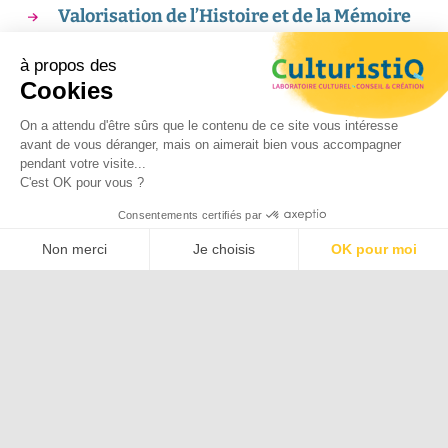
Valorisation de l’Histoire et de la Mémoire
Culture et patrimoine juif
à propos des
Emile Coué
Cookies
Livre & édition
On a attendu d'être sûrs que le contenu de ce site vous intéresse
Tourisme
avant de vous déranger, mais on aimerait bien vous accompagner
Valorisation et sauvegarde des
pendant votre visite...
C'est OK pour vous ?
patrimoines
Développement culturel
Consentements certifiés par
Non merci
Je choisis
OK pour moi
Plateforme de Gestion du Consentement : Personnalisez vos O
Axeptio consent
Notre plateforme vous permet d'adapter et de gérer vos paramètr
Art
Aube
Architecture
Accessibilité
Authenticité
Bonnes pratiques
Collaboration
Confinement
Confinement
Contenu culturel
Contenu culturel
Dispositifs