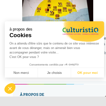
à propos des
Cookies
Cerise sur le gâteau : un lieu encore préservé qui p
juste en face du Ponts des Arts, bondé de touristes 
On a attendu d'être sûrs que le contenu de ce site vous intéresse
avant de vous déranger, mais on aimerait bien vous
Le slogan lui va comme un gant : « Monnaie de Paris,
accompagner pendant votre visite...
C'est OK pour vous ?
pu trouver mieux !
Consentements certifiés par
Non merci
Je choisis
OK pour moi
Plateforme de Gestion du Consentement : Personnalisez vo
Axeptio consent
Notre plateforme vous permet d'adapter et de gérer vos param
À PROPOS DE