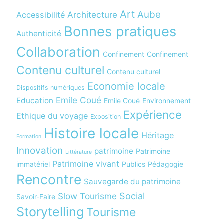
Art
Aube
Architecture
Accessibilité
Bonnes pratiques
Authenticité
Collaboration
Confinement
Confinement
Contenu culturel
Contenu culturel
Economie locale
Dispositifs numériques
Emile Coué
Education
Emile Coué
Environnement
Expérience
Ethique du voyage
Exposition
Histoire locale
Héritage
Formation
Innovation
patrimoine
Patrimoine
Littérature
Patrimoine vivant
immatériel
Publics
Pédagogie
Rencontre
Sauvegarde du patrimoine
Social
Slow Tourisme
Savoir-Faire
Storytelling
Tourisme