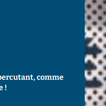
 percutant, comme
 !