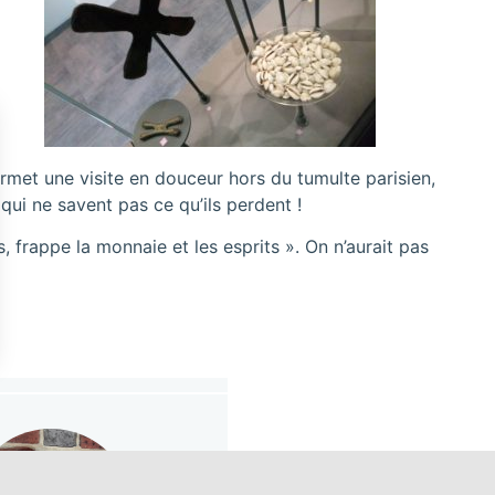
ermet une visite en douceur hors du tumulte parisien,
qui ne savent pas ce qu’ils perdent !
 frappe la monnaie et les esprits ». On n’aurait pas
s Options
ètres de confidentialité, en garantissant la conformité avec le