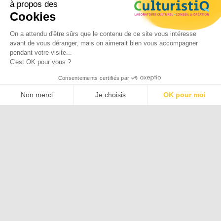
depuis 2023, je dirige un Groupement d’Intérêt
à propos des
Public qui valorise un site labellisé Patrimoine
Cookies
européen.
On a attendu d'être sûrs que le contenu de ce site vous intéresse
Ma vision globale de vos besoins révèle la
avant de vous déranger, mais on aimerait bien vous accompagner
personnalité de vos projets pour mieux les
pendant votre visite...
adapter à vos publics et clients.
C'est OK pour vous ?
En janvier 2021, j’ai été décorée de la Médaille
Consentements certifiés par
du Tourisme échelon bronze pour mes missions
Non merci
Je choisis
OK pour moi
et engagements.
Plateforme de Gestion du Consentement : Personnalisez vos O
Axeptio consent
Notre plateforme vous permet d'adapter et de gérer vos paramètr
Valorisation de l’Histoire et de la Mémoire
Culture et patrimoine juif
Emile Coué
Livre & édition
Tourisme
Valorisation et sauvegarde des