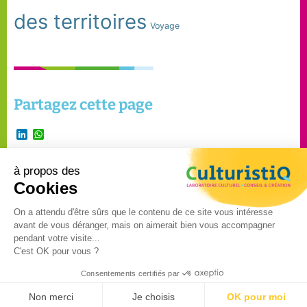
des territoires
Voyage
Partagez cette page
LinkedIn
WhatsApp
à propos des
Suivre Culturistiq
Cookies
sur
On a attendu d'être sûrs que le contenu de ce site vous intéresse
avant de vous déranger, mais on aimerait bien vous accompagner
©2024 – CulturistiQ – Tous
pendant votre visite...
C'est OK pour vous ?
droits réservés –
Mentions
légales
–
Politique de
Consentements certifiés par
confidentialité
Non merci
Je choisis
OK pour moi