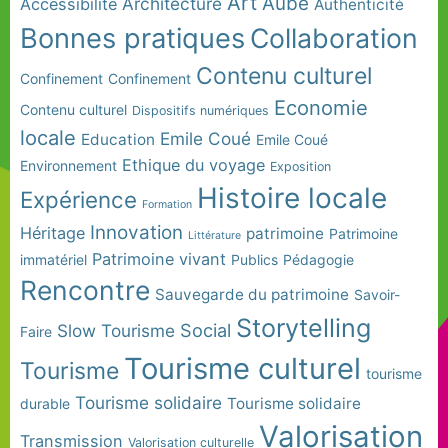
Art
Aube
Architecture
Accessibilité
Authenticité
Bonnes pratiques
Collaboration
Contenu culturel
Confinement
Confinement
Economie
Contenu culturel
Dispositifs numériques
locale
Emile Coué
Education
Emile Coué
Ethique du voyage
Environnement
Exposition
Histoire locale
Expérience
Formation
Innovation
Héritage
patrimoine
Patrimoine
Littérature
Patrimoine vivant
immatériel
Publics
Pédagogie
Rencontre
Sauvegarde du patrimoine
Savoir-
Storytelling
Social
Slow Tourisme
Faire
Tourisme culturel
Tourisme
tourisme
Tourisme solidaire
Tourisme solidaire
durable
Valorisation
Transmission
Valorisation culturelle