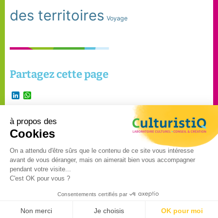
des territoires
Voyage
Partagez cette page
LinkedIn
WhatsApp
à propos des
Suivre Culturistiq
Cookies
sur
On a attendu d'être sûrs que le contenu de ce site vous intéresse
avant de vous déranger, mais on aimerait bien vous accompagner
©2024 – CulturistiQ – Tous
pendant votre visite...
C'est OK pour vous ?
droits réservés –
Mentions
légales
–
Politique de
Consentements certifiés par
confidentialité
Non merci
Je choisis
OK pour moi