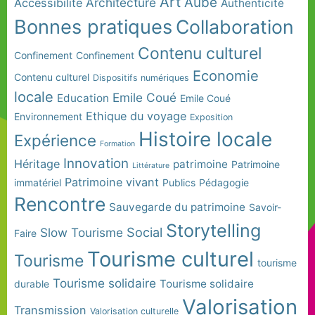
Art
Aube
Architecture
Accessibilité
Authenticité
Bonnes pratiques
Collaboration
Contenu culturel
Confinement
Confinement
Economie
Contenu culturel
Dispositifs numériques
locale
Emile Coué
Education
Emile Coué
Ethique du voyage
Environnement
Exposition
Histoire locale
Expérience
Formation
Innovation
Héritage
patrimoine
Patrimoine
Littérature
Patrimoine vivant
immatériel
Publics
Pédagogie
Rencontre
Sauvegarde du patrimoine
Savoir-
Storytelling
Social
Slow Tourisme
Faire
Tourisme culturel
Tourisme
tourisme
Tourisme solidaire
Tourisme solidaire
durable
Valorisation
Transmission
Valorisation culturelle