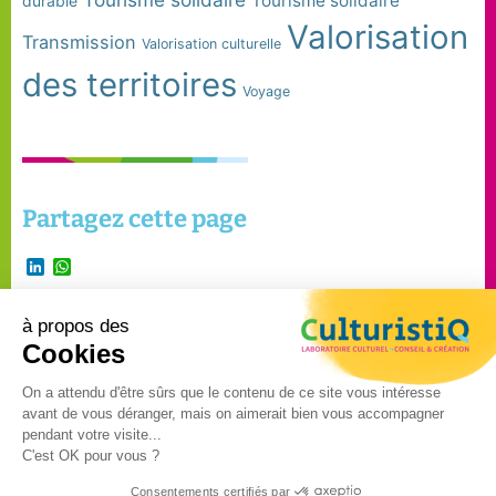
Tourisme solidaire
durable
Valorisation
Transmission
Valorisation culturelle
des territoires
Voyage
Partagez cette page
LinkedIn
WhatsApp
à propos des
Suivre Culturistiq
Cookies
sur
On a attendu d'être sûrs que le contenu de ce site vous intéresse
avant de vous déranger, mais on aimerait bien vous accompagner
©2024 – CulturistiQ – Tous
pendant votre visite...
C'est OK pour vous ?
droits réservés –
Mentions
légales
–
Politique de
Consentements certifiés par