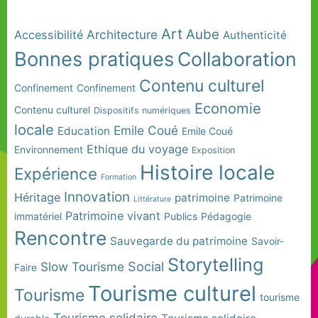
Art
Aube
Architecture
Accessibilité
Authenticité
Bonnes pratiques
Collaboration
Contenu culturel
Confinement
Confinement
Economie
Contenu culturel
Dispositifs numériques
locale
Emile Coué
Education
Emile Coué
Ethique du voyage
Environnement
Exposition
Histoire locale
Expérience
Formation
Innovation
Héritage
patrimoine
Patrimoine
Littérature
Patrimoine vivant
immatériel
Publics
Pédagogie
Rencontre
Sauvegarde du patrimoine
Savoir-
Storytelling
Social
Slow Tourisme
Faire
Tourisme culturel
Tourisme
tourisme
Tourisme solidaire