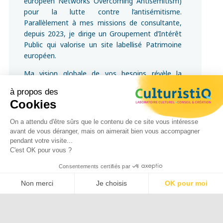
européen Networks Overcoming Antisemitism)
pour la lutte contre l’antisémitisme.
Parallèlement à mes missions de consultante,
depuis 2023, je dirige un Groupement d’Intérêt
Public qui valorise un site labellisé Patrimoine
européen.
Ma vision globale de vos besoins révèle la
personnalité de vos projets pour mieux les
à propos des
adapter à vos publics et clients.
Cookies
En janvier 2021, j’ai été décorée de la Médaille
On a attendu d'être sûrs que le contenu de ce site vous intéresse
du Tourisme échelon bronze pour mes missions
avant de vous déranger, mais on aimerait bien vous accompagner
et engagements.
pendant votre visite...
C'est OK pour vous ?
Consentements certifiés par
Valorisation de l’Histoire et de la Mémoire
Non merci
Je choisis
OK pour moi
Culture et patrimoine juif
Plateforme de Gestion du Consentement : Personnalisez vos O
Axeptio consent
Emile Coué
Notre plateforme vous permet d'adapter et de gérer vos paramètr