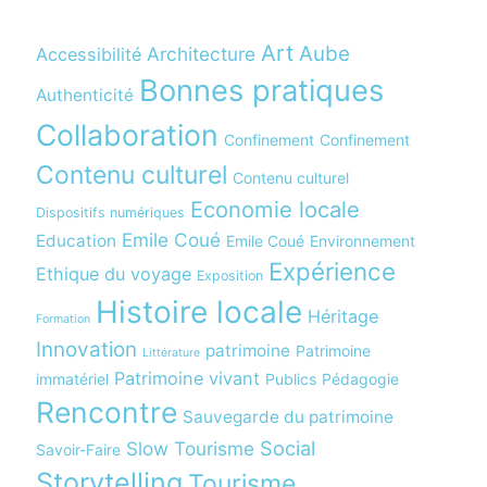
Art
Aube
Architecture
Accessibilité
Bonnes pratiques
Authenticité
Collaboration
Confinement
Confinement
Contenu culturel
Contenu culturel
Economie locale
Dispositifs numériques
Emile Coué
Education
Emile Coué
Environnement
Expérience
Ethique du voyage
Exposition
Histoire locale
Héritage
Formation
Innovation
patrimoine
Patrimoine
Littérature
Patrimoine vivant
immatériel
Publics
Pédagogie
Rencontre
Sauvegarde du patrimoine
Social
Slow Tourisme
Savoir-Faire
Storytelling
Tourisme