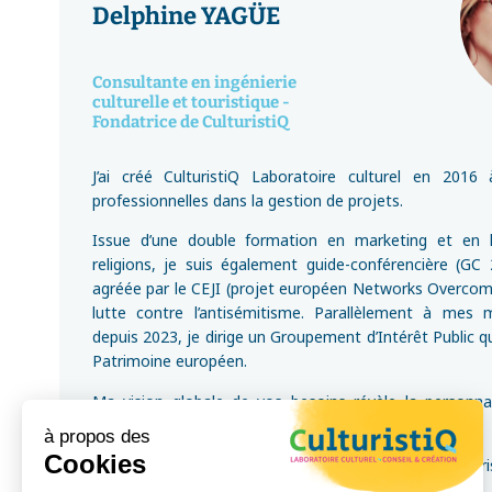
Delphine YAGÜE
Consultante en ingénierie
culturelle et touristique -
Fondatrice de CulturistiQ
J’ai créé CulturistiQ Laboratoire culturel en 2016
professionnelles dans la gestion de projets.
Issue d’une double formation en marketing et en h
religions, je suis également guide-conférencière (GC
agréée par le CEJI (projet européen Networks Overcom
lutte contre l’antisémitisme. Parallèlement à mes 
depuis 2023, je dirige un Groupement d’Intérêt Public qui
Patrimoine européen.
Ma vision globale de vos besoins révèle la personna
mieux les adapter à vos publics et clients.
à propos des
Cookies
En janvier 2021, j’ai été décorée de la Médaille du To
mes missions et engagements.