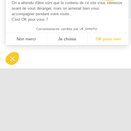
On a attendu d'être sûrs que le contenu de ce site vous intéresse
avant de vous déranger, mais on aimerait bien vous
accompagner pendant votre visite...
C'est OK pour vous ?
Consentements certifiés par
Non merci
Je choisis
OK pour moi
Plateforme de Gestion du Consentement : Personnalisez vo
Axeptio consent
Notre plateforme vous permet d'adapter et de gérer vos param