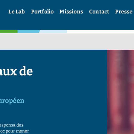
Le Lab
Portfolio
Missions
Contact
Presse
aux de
européen
responsa des
doc pour mener