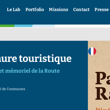
Le Lab
Portfolio
Missions
Contact
Presse
hure touristique
 et mémoriel de la Route
té de Communes