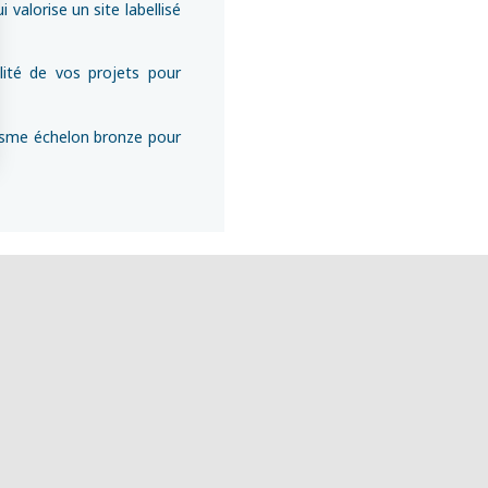
 valorise un site labellisé
lité de vos projets pour
urisme échelon bronze pour
s Options
ètres de confidentialité, en garantissant la conformité avec le