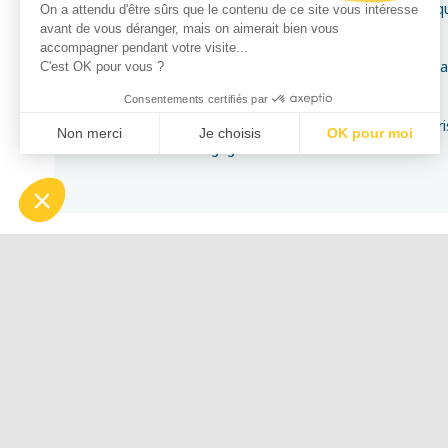
depuis 2023, je dirige un Groupement d’Intérêt Public qui
On a attendu d'être sûrs que le contenu de ce site vous intéresse
avant de vous déranger, mais on aimerait bien vous
Patrimoine européen.
accompagner pendant votre visite...
Ma vision globale de vos besoins révèle la personna
C'est OK pour vous ?
mieux les adapter à vos publics et clients.
Consentements certifiés par
En janvier 2021, j’ai été décorée de la Médaille du To
Non merci
Je choisis
OK pour moi
mes missions et engagements.
Plateforme de Gestion du Consentement : Personnalisez vo
Axeptio consent
Notre plateforme vous permet d'adapter et de gérer vos param