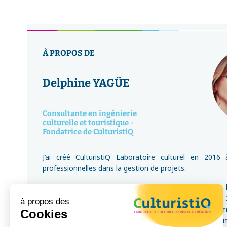
À PROPOS DE
Delphine YAGÜE
Consultante en ingénierie
culturelle et touristique -
Fondatrice de CulturistiQ
J’ai créé CulturistiQ Laboratoire culturel en 2016
professionnelles dans la gestion de projets.
Issue d’une double formation en marketing et en h
religions, je suis également guide-conférencière (GC
à propos des
agréée par le CEJI (projet européen Networks Overcom
Cookies
lutte contre l’antisémitisme. Parallèlement à mes 