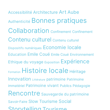
Art
Aube
Architecture
Accessibilité
Bonnes pratiques
Authenticité
Collaboration
Confinement
Confinement
Contenu culturel
Contenu culturel
Economie locale
Dispositifs numériques
Emile Coué
Education
Emile Coué
Environnement
Expérience
Ethique du voyage
Exposition
Histoire locale
Héritage
Formation
Innovation
patrimoine
Patrimoine
Littérature
Patrimoine vivant
immatériel
Publics
Pédagogie
Rencontre
Sauvegarde du patrimoine
Social
Slow Tourisme
Savoir-Faire
Storytelling
Tourisme