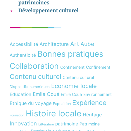
patrimoines
Développement culturel
Art
Aube
Architecture
Accessibilité
Bonnes pratiques
Authenticité
Collaboration
Confinement
Confinement
Contenu culturel
Contenu culturel
Economie locale
Dispositifs numériques
Emile Coué
Education
Emile Coué
Environnement
Expérience
Ethique du voyage
Exposition
Histoire locale
Héritage
Formation
Innovation
patrimoine
Patrimoine
Littérature