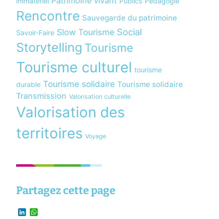
Patrimoine vivant
immatériel
Publics
Pédagogie
Rencontre
Sauvegarde du patrimoine
Social
Slow Tourisme
Savoir-Faire
Storytelling
Tourisme
Tourisme culturel
tourisme
Tourisme solidaire
Tourisme solidaire
durable
Transmission
Valorisation culturelle
Valorisation des
territoires
Voyage
Partagez cette page
LinkedIn
WhatsApp