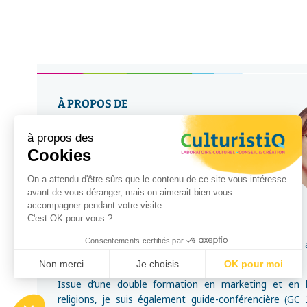
À PROPOS DE
à propos des
Delphine YAGÜE
Cookies
On a attendu d'être sûrs que le contenu de ce site vous intéresse
Consultante en ingénierie
avant de vous déranger, mais on aimerait bien vous
culturelle et touristique -
accompagner pendant votre visite...
Fondatrice de CulturistiQ
C'est OK pour vous ?
Consentements certifiés par
J’ai créé CulturistiQ Laboratoire culturel en 2016
professionnelles dans la gestion de projets.
Non merci
Je choisis
OK pour moi
Issue d’une double formation en marketing et en h
Plateforme de Gestion du Consentement : Personnalisez vo
Axeptio consent
religions, je suis également guide-conférencière (GC