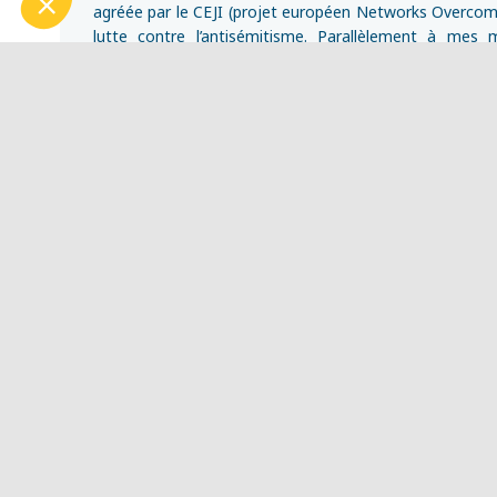
Notre plateforme vous permet d'adapter et de gérer vos param
agréée par le CEJI (projet européen Networks Overcom
lutte contre l’antisémitisme. Parallèlement à mes 
depuis 2023, je dirige un Groupement d’Intérêt Public qui
Patrimoine européen.
Ma vision globale de vos besoins révèle la personna
mieux les adapter à vos publics et clients.
En janvier 2021, j’ai été décorée de la Médaille du To
mes missions et engagements.
Le Lab
Portfolio
Missions
Contact
Presse
B