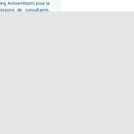
ètres de confidentialité, en garantissant la conformité avec le
ing Antisemitism) pour la
missions de consultante,
 valorise un site labellisé
lité de vos projets pour
urisme échelon bronze pour
log