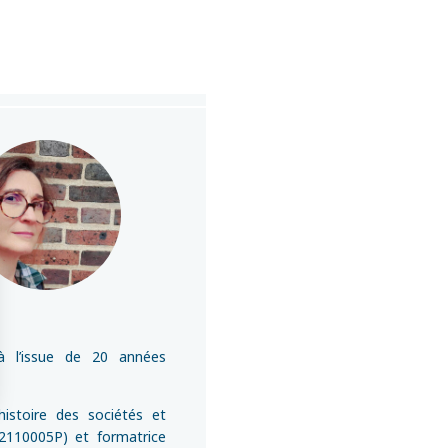
 à l’issue de 20 années
istoire des sociétés et
s Options
 2110005P) et formatrice