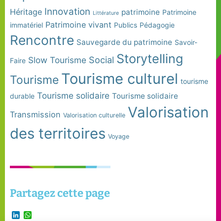
Innovation
Héritage
patrimoine
Patrimoine
Littérature
Patrimoine vivant
immatériel
Publics
Pédagogie
Rencontre
Sauvegarde du patrimoine
Savoir-
Storytelling
Social
Slow Tourisme
Faire
Tourisme culturel
Tourisme
tourisme
Tourisme solidaire
Tourisme solidaire
durable
Valorisation
Transmission
Valorisation culturelle
des territoires
Voyage
Partagez cette page
LinkedIn
WhatsApp