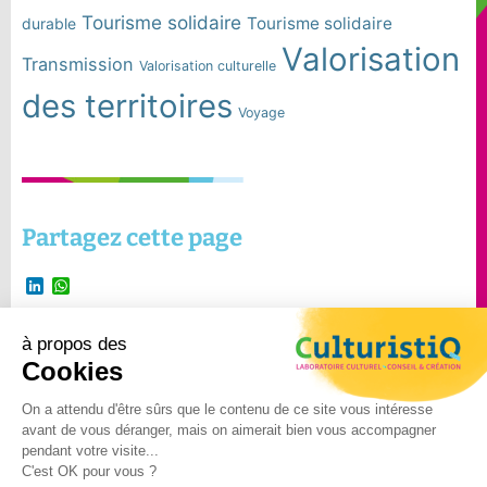
Tourisme solidaire
Tourisme solidaire
durable
Valorisation
Transmission
Valorisation culturelle
des territoires
Voyage
Partagez cette page
LinkedIn
WhatsApp
à propos des
Suivre Culturistiq
Cookies
sur
On a attendu d'être sûrs que le contenu de ce site vous intéresse
avant de vous déranger, mais on aimerait bien vous accompagner
©2024 – CulturistiQ – Tous
pendant votre visite...
C'est OK pour vous ?
droits réservés –
Mentions