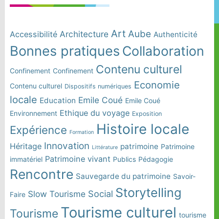
Art
Aube
Architecture
Accessibilité
Authenticité
Bonnes pratiques
Collaboration
Contenu culturel
Confinement
Confinement
Economie
Contenu culturel
Dispositifs numériques
locale
Emile Coué
Education
Emile Coué
Ethique du voyage
Environnement
Exposition
Histoire locale
Expérience
Formation
Innovation
Héritage
patrimoine
Patrimoine
Littérature
Patrimoine vivant
immatériel
Publics
Pédagogie
Rencontre
Sauvegarde du patrimoine
Savoir-
Storytelling
Social
Slow Tourisme
Faire
Tourisme culturel
Tourisme
tourisme