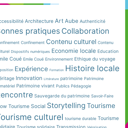
Art
Aube
Architecture
cessibilité
Authenticité
onnes pratiques
Collaboration
Contenu culturel
nfinement
Confinement
Contenu
Economie locale
Education
lturel
Dispositifs numériques
mile Coué
Ethique du voyage
Emile Coué
Environnement
Histoire locale
Expérience
position
Formation
Innovation
éritage
patrimoine
Patrimoine
Littérature
Patrimoine vivant
matériel
Publics
Pédagogie
encontre
Sauvegarde du patrimoine
Savoir-Faire
Storytelling
Tourisme
Social
low Tourisme
ourisme culturel
Tourisme
tourisme durable
lidaire
Transmission
Tourisme solidaire
Valorisation