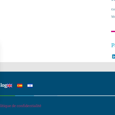
cu
Vo
P
log
s Options
litique de confidentialité