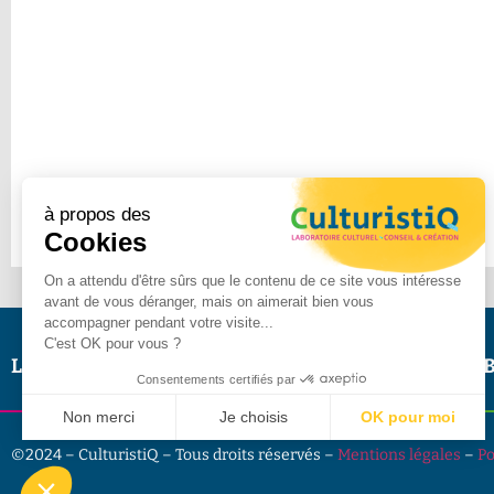
à propos des
Cookies
On a attendu d'être sûrs que le contenu de ce site vous intéresse
avant de vous déranger, mais on aimerait bien vous
accompagner pendant votre visite...
C'est OK pour vous ?
Le Lab
Portfolio
Missions
Contact
Presse
B
Consentements certifiés par
Non merci
Je choisis
OK pour moi
Plateforme de Gestion du Consentement : Personnalisez vo
Axeptio consent
©2024 – CulturistiQ – Tous droits réservés –
Mentions légales
–
Po