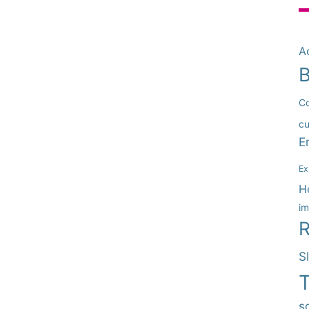
Ac
B
Co
cu
E
Ex
H
im
R
S
T
so