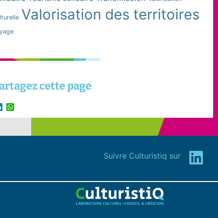
Valorisation des territoires
lturelle
yage
artagez cette page
LinkedIn
WhatsApp
Suivre Culturistiq sur