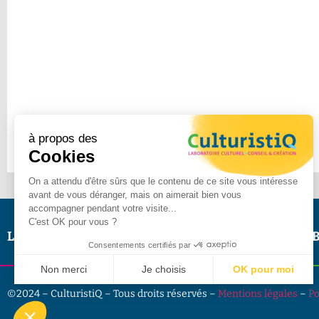
à propos des
Cookies
On a attendu d'être sûrs que le contenu de ce site vous intéresse
avant de vous déranger, mais on aimerait bien vous
accompagner pendant votre visite...
C'est OK pour vous ?
Le Lab
Portfolio
Missions
Contact
Presse
B
Consentements certifiés par
Non merci
Je choisis
OK pour moi
Plateforme de Gestion du Consentement : Personnalisez vo
Axeptio consent
©2024 – CulturistiQ – Tous droits réservés –
Mentions légales
–
Po