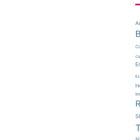
Ac
B
Co
cu
E
Ex
H
im
R
S
T
so