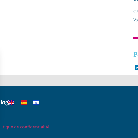
cu
Vo
P
log
s Options
litique de confidentialité