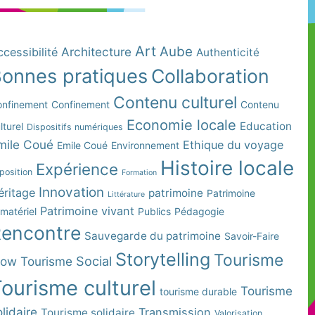
Art
Aube
Architecture
cessibilité
Authenticité
onnes pratiques
Collaboration
Contenu culturel
nfinement
Confinement
Contenu
Economie locale
Education
lturel
Dispositifs numériques
mile Coué
Ethique du voyage
Emile Coué
Environnement
Histoire locale
Expérience
position
Formation
Innovation
éritage
patrimoine
Patrimoine
Littérature
Patrimoine vivant
matériel
Publics
Pédagogie
encontre
Sauvegarde du patrimoine
Savoir-Faire
Storytelling
Tourisme
Social
low Tourisme
ourisme culturel
Tourisme
tourisme durable
lidaire
Transmission
Tourisme solidaire
Valorisation