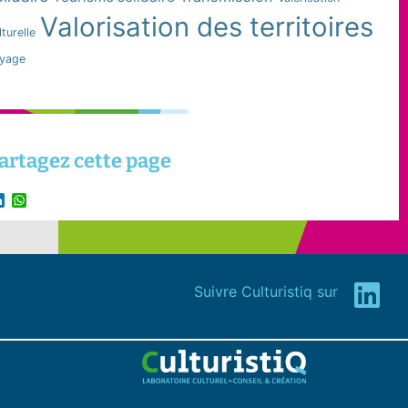
Valorisation des territoires
lturelle
yage
artagez cette page
LinkedIn
WhatsApp
Suivre Culturistiq sur