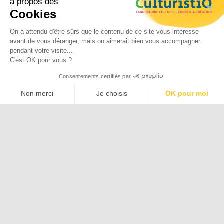
à propos des
Livre & édition
Cookies
Tourisme
On a attendu d'être sûrs que le contenu de ce site vous intéresse
Valorisation et sauvegarde des
avant de vous déranger, mais on aimerait bien vous accompagner
patrimoines
pendant votre visite...
C'est OK pour vous ?
Développement culturel
Consentements certifiés par
Non merci
Je choisis
OK pour moi
Plateforme de Gestion du Consentement : Personnalisez vos O
Axeptio consent
Art
Aube
Architecture
Accessibilité
Authenticité
Notre plateforme vous permet d'adapter et de gérer vos paramètr
Bonnes pratiques
Collaboration
Confinement
Confinement
Contenu culturel
Contenu culturel
Dispositifs
Economie locale
Emile
Education
numériques
Coué
Ethique du voyage
Emile Coué
Environnement