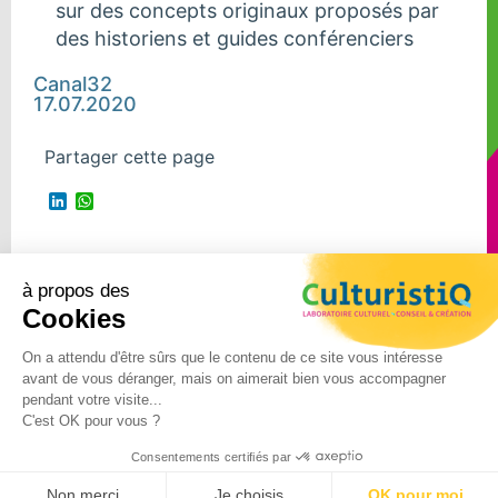
sur des concepts originaux proposés par
des historiens et guides conférenciers
Canal32
17.07.2020
Partager cette page
LinkedIn
WhatsApp
à propos des
Suivre Culturistiq
Cookies
sur
On a attendu d'être sûrs que le contenu de ce site vous intéresse
avant de vous déranger, mais on aimerait bien vous accompagner
©2024 – CulturistiQ – Tous
pendant votre visite...
C'est OK pour vous ?
droits réservés –
Mentions
légales
–
Politique de
Consentements certifiés par
confidentialité
Non merci
Je choisis
OK pour moi