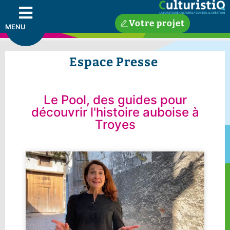
Votre projet
MENU
Espace Presse
Le Pool, des guides pour
découvrir l'histoire auboise à
Troyes