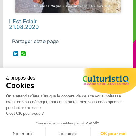
L'Est Eclair
21.08.2020
Partager cette page
LinkedIn
WhatsApp
à propos des
Suivre Culturistiq
Cookies
sur
On a attendu d'être sûrs que le contenu de ce site vous intéresse
avant de vous déranger, mais on aimerait bien vous accompagner
©2024 – CulturistiQ – Tous
pendant votre visite...
C'est OK pour vous ?
droits réservés –
Mentions
légales
–
Politique de
Consentements certifiés par
confidentialité
Non merci
Je choisis
OK pour moi