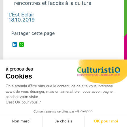
rencontres et l’accès à la culture
L'Est Eclair
18.10.2019
Partager cette page
LinkedIn
WhatsApp
à propos des
Suivre Culturistiq
Cookies
sur
On a attendu d'être sûrs que le contenu de ce site vous intéresse
avant de vous déranger, mais on aimerait bien vous accompagner
©2024 – CulturistiQ – Tous
pendant votre visite...
droits réservés –
Mentions
C'est OK pour vous ?
légales
–
Politique de
Consentements certifiés par
confidentialité
Non merci
Je choisis
OK pour moi