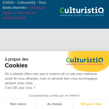
©2024 – CulturistiQ – Tous
droits réservés –
Mentions
légales
–
Politique de
confidentialité
à propos des
Cookies
On a attendu d'être sûrs que le contenu de ce site vous intéresse
avant de vous déranger, mais on aimerait bien vous accompagner
pendant votre visite...
C'est OK pour vous ?
Consentements certifiés par
Non merci
Je choisis
OK pour moi