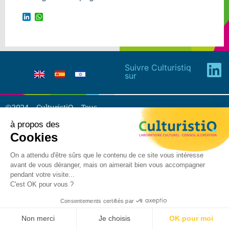
LinkedIn
WhatsApp
Suivre Culturistiq
sur
©2024 – CulturistiQ – Tous
droits réservés –
Mentions
à propos des
légales
–
Politique de
Cookies
confidentialité
On a attendu d'être sûrs que le contenu de ce site vous intéresse
avant de vous déranger, mais on aimerait bien vous accompagner
pendant votre visite...
C'est OK pour vous ?
Consentements certifiés par
Non merci
Je choisis
OK pour moi